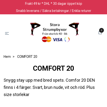
Frakt 49 kr * DHL * 30 dagar öppet köp
Snabb leverans / Säkra betalningar / Enkla returer
0
Hem
COMFORT 20
COMFORT 20
Snygg stay upp med bred spets. Comfor 20 DEN
finns i 4 färger. Svart, brun nude, vit och röd. Plus
size storlekar