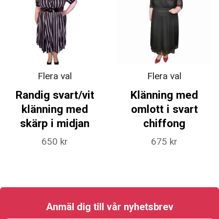
Flera val
Flera val
Randig svart/vit
Klänning med
klänning med
omlott i svart
skärp i midjan
chiffong
650 kr
675 kr
Anmäl dig till vår nyhetsbrev