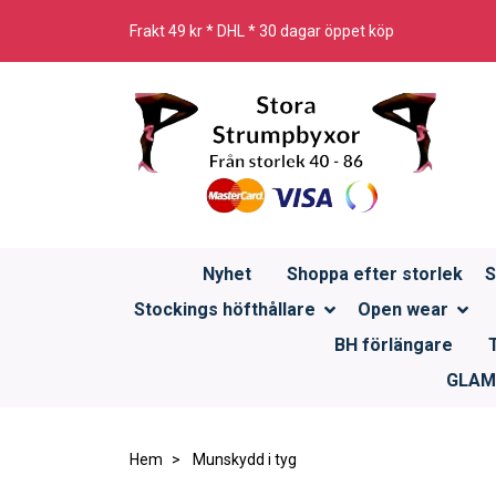
Frakt 49 kr * DHL * 30 dagar öppet köp
Nyhet
Shoppa efter storlek
S
Stockings höfthållare
Open wear
BH förlängare
GLAMO
Hem
Munskydd i tyg