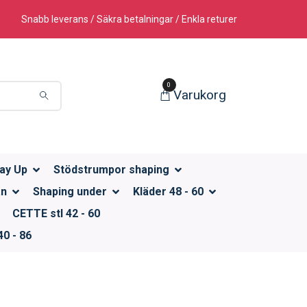
Snabb leverans / Säkra betalningar / Enkla returer
0
Varukorg
ay Up
Stödstrumpor shaping
än
Shaping under
Kläder 48 - 60
CETTE stl 42 - 60
0 - 86