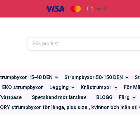
trumpbyxor 15-40 DEN
Strumpbyxor 50-150 DEN
St
EKO strumpbyxor
Legging
Knästrumpor
För M
Tvättpåse
Spetsband mot lårskav
BLOGG
Färg
RY strumpbyxor för långa, plus size , kvinnor och män stl 4