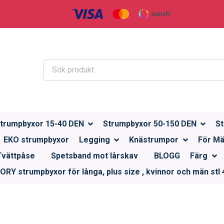
trumpbyxor 15-40 DEN
Strumpbyxor 50-150 DEN
St
EKO strumpbyxor
Legging
Knästrumpor
För M
Tvättpåse
Spetsband mot lårskav
BLOGG
Färg
RY strumpbyxor för långa, plus size , kvinnor och män stl 4