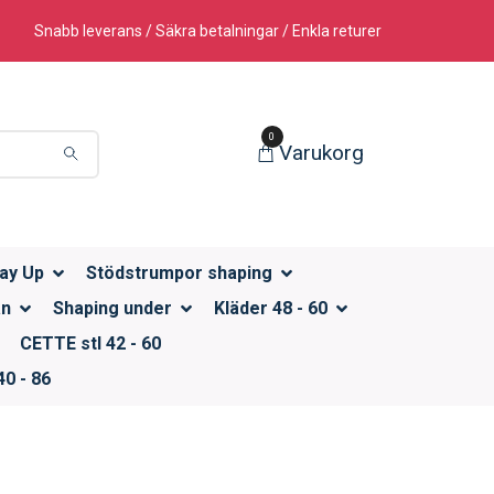
Snabb leverans / Säkra betalningar / Enkla returer
0
Varukorg
ay Up
Stödstrumpor shaping
än
Shaping under
Kläder 48 - 60
CETTE stl 42 - 60
0 - 86