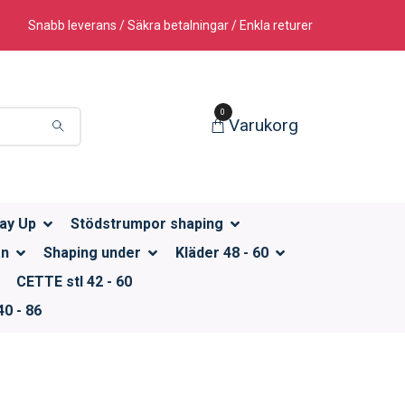
Snabb leverans / Säkra betalningar / Enkla returer
0
Varukorg
ay Up
Stödstrumpor shaping
än
Shaping under
Kläder 48 - 60
CETTE stl 42 - 60
0 - 86