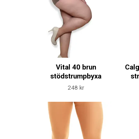
Vital 40 brun
Calg
stödstrumpbyxa
st
248 kr