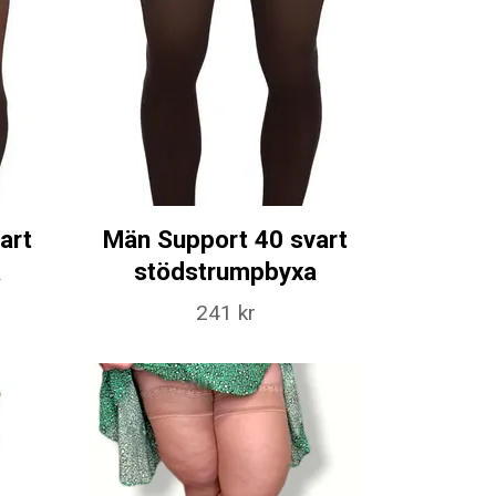
art
Män Support 40 svart
a
stödstrumpbyxa
241 kr