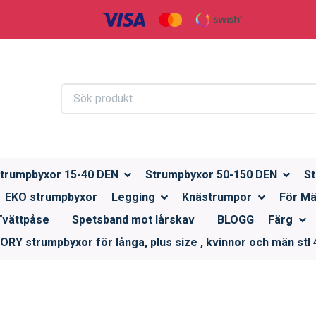
trumpbyxor 15-40 DEN
Strumpbyxor 50-150 DEN
St
EKO strumpbyxor
Legging
Knästrumpor
För M
Tvättpåse
Spetsband mot lårskav
BLOGG
Färg
RY strumpbyxor för långa, plus size , kvinnor och män stl 4