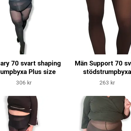
ary 70 svart shaping
Män Support 70 sv
rumpbyxa Plus size
stödstrumpbyx
306 kr
263 kr