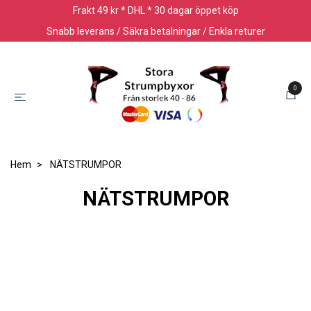
Frakt 49 kr * DHL * 30 dagar öppet köp
Snabb leverans / Säkra betalningar / Enkla returer
0
Hem
NÄTSTRUMPOR
NÄTSTRUMPOR