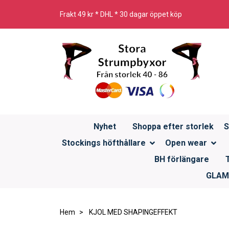
Frakt 49 kr * DHL * 30 dagar öppet köp
Nyhet
Shoppa efter storlek
S
Stockings höfthållare
Open wear
BH förlängare
GLAMO
Hem
KJOL MED SHAPINGEFFEKT