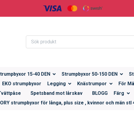
trumpbyxor 15-40 DEN
Strumpbyxor 50-150 DEN
St
EKO strumpbyxor
Legging
Knästrumpor
För M
Tvättpåse
Spetsband mot lårskav
BLOGG
Färg
RY strumpbyxor för långa, plus size , kvinnor och män stl 4