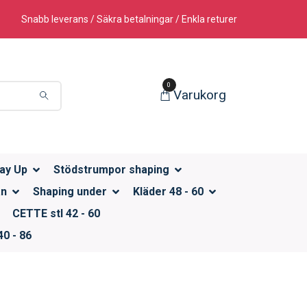
Snabb leverans / Säkra betalningar / Enkla returer
0
Varukorg
ay Up
Stödstrumpor shaping
än
Shaping under
Kläder 48 - 60
CETTE stl 42 - 60
0 - 86