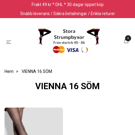
Frakt 49 kr * DHL * 30 dagar öppet köp
Snabb leverans / Säkra betalningar / Enkla returer
0
Hem
VIENNA 16 SÖM
VIENNA 16 SÖM