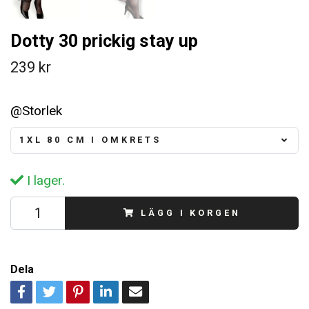
Dotty 30 prickig stay up
239 kr
@Storlek
1XL 80 CM I OMKRETS
I lager.
LÄGG I KORGEN
Dela