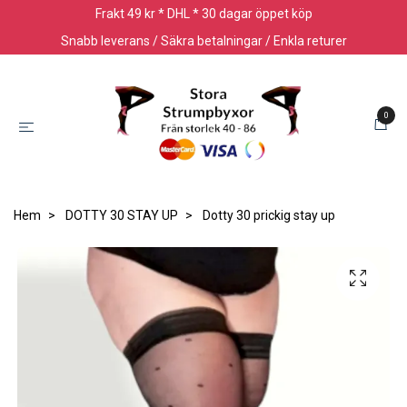
Frakt 49 kr * DHL * 30 dagar öppet köp
Snabb leverans / Säkra betalningar / Enkla returer
0
Hem
DOTTY 30 STAY UP
Dotty 30 prickig stay up