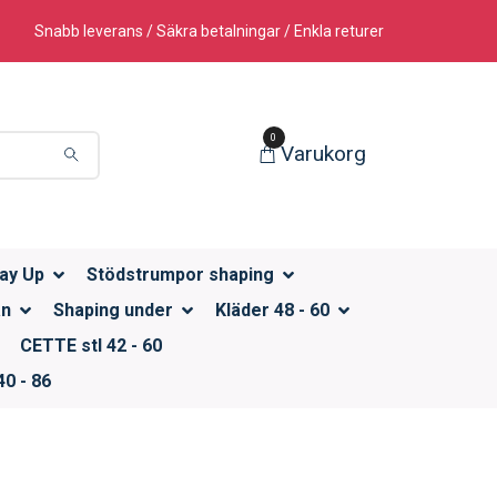
Snabb leverans / Säkra betalningar / Enkla returer
0
Varukorg
ay Up
Stödstrumpor shaping
än
Shaping under
Kläder 48 - 60
CETTE stl 42 - 60
0 - 86