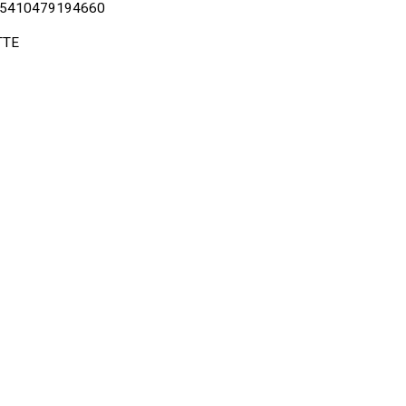
5410479194660
TTE