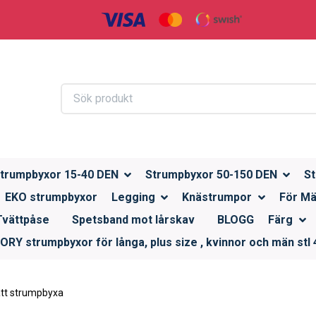
trumpbyxor 15-40 DEN
Strumpbyxor 50-150 DEN
St
EKO strumpbyxor
Legging
Knästrumpor
För M
Tvättpåse
Spetsband mot lårskav
BLOGG
Färg
RY strumpbyxor för långa, plus size , kvinnor och män stl 4
tt strumpbyxa