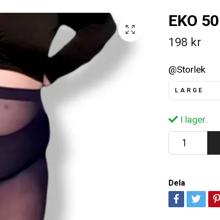
EKO 50
198 kr
@Storlek
LARGE
I lager.
Dela