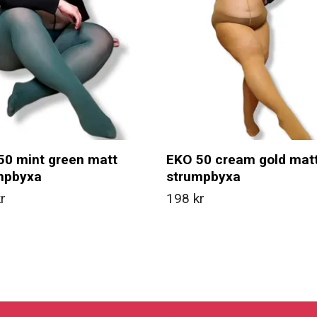
50 mint green matt
EKO 50 cream gold mat
mpbyxa
strumpbyxa
r
198 kr