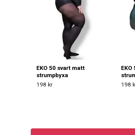
EKO 50 svart matt
EKO 
strumpbyxa
stru
198 kr
198 k