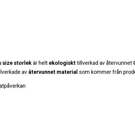
s size storlek
är helt
ekologiskt
tillverkad av återvunnet
illverkade av
återvunnet materi
al
som kommer från produ
matpåverkan