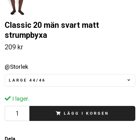
Classic 20 män svart matt
strumpbyxa
209 kr
@Storlek
LARGE 44/46
I lager.
LÄGG I KORGEN
Dela