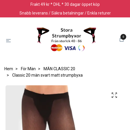
Frakt 49 kr * DHL * 30 dagar öppet köp
Snabb leverans / Säkra betalningar / Enkla returer
0
Hem
För Män
MÄN CLASSIC 20
Classic 20 män svart matt strumpbyxa