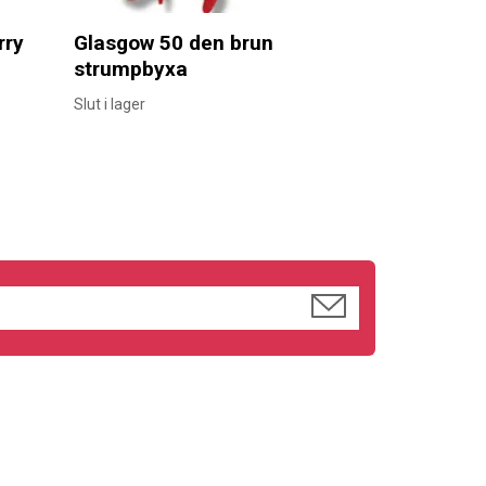
rry
Glasgow 50 den brun
strumpbyxa
Slut i lager