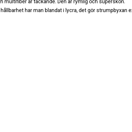
 multifiber är täckande. Den är rymlig och superskön.
e hållbarhet har man blandat i lycra, det gör strumpbyxan 