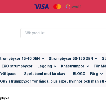
trumpbyxor 15-40 DEN
Strumpbyxor 50-150 DEN
St
EKO strumpbyxor
Legging
Knästrumpor
För M
Tvättpåse
Spetsband mot lårskav
BLOGG
Färg
RY strumpbyxor för långa, plus size , kvinnor och män stl 4
mpbyxa