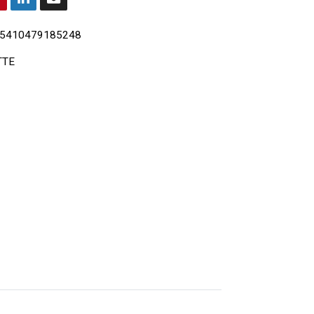
5410479185248
TTE