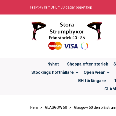
Frakt 49 kr * DHL * 30 dagar öppet köp
Nyhet
Shoppa efter storlek
S
Stockings höfthållare
Open wear
BH förlängare
GLAMO
Hem
GLASGOW 50
Glasgow 50 den blå stru