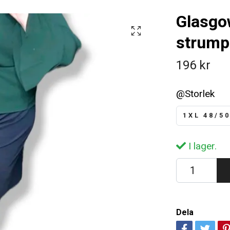
Glasgo
strump
196 kr
@Storlek
1XL 48/5
I lager.
Dela