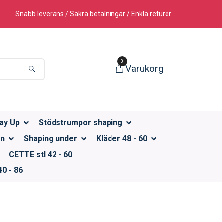
Snabb leverans / Säkra betalningar / Enkla returer
0
Varukorg
ay Up
Stödstrumpor shaping
än
Shaping under
Kläder 48 - 60
CETTE stl 42 - 60
0 - 86