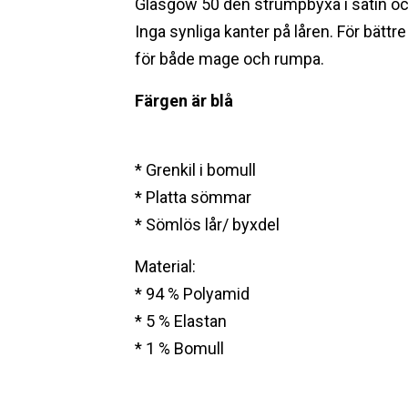
Glasgow 50 den strumpbyxa i satin och
Inga synliga kanter på låren. För bättr
för både mage och rumpa.
Färgen är blå
* Grenkil i bomull
* Platta sömmar
* Sömlös lår/ byxdel
Material:
* 94 % Polyamid
* 5 % Elastan
* 1 % Bomull