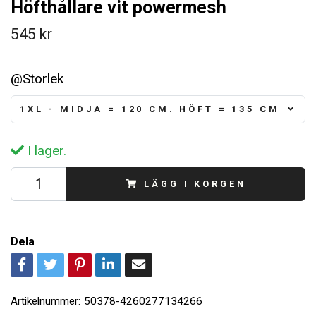
Höfthållare vit powermesh
545 kr
@Storlek
1XL - MIDJA = 120 CM. HÖFT = 135 CM
I lager.
LÄGG I KORGEN
Dela
Artikelnummer:
50378-4260277134266