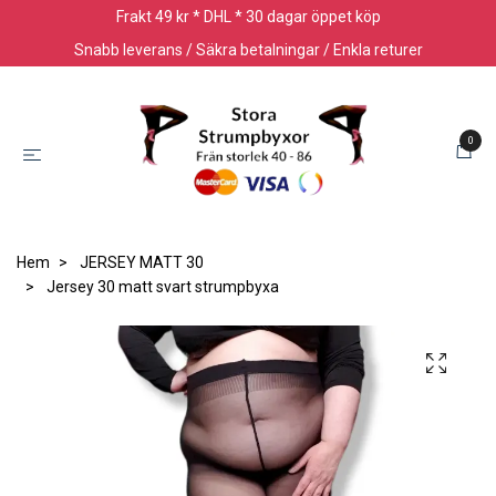
Frakt 49 kr * DHL * 30 dagar öppet köp
Snabb leverans / Säkra betalningar / Enkla returer
0
Hem
JERSEY MATT 30
Jersey 30 matt svart strumpbyxa