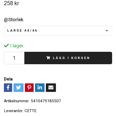
258 kr
@Storlek
LARGE 44/46
I lager.
LÄGG I KORGEN
Dela
Artikelnummer:
5410479185507
Leverantör:
CETTE