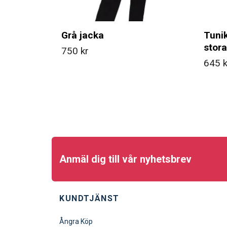
Grå jacka
Tunik
stor
750 kr
645 k
Anmäl dig till vår nyhetsbrev
KUNDTJÄNST
Ångra Köp