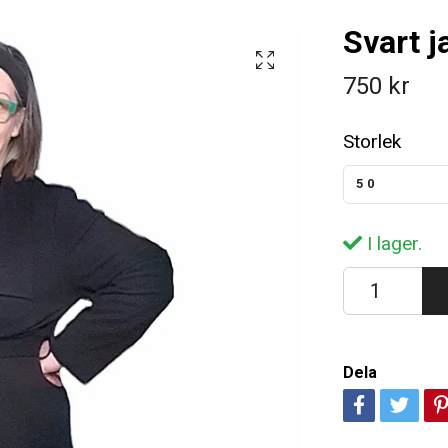
Svart j
750 kr
Storlek
50
I lager.
Dela