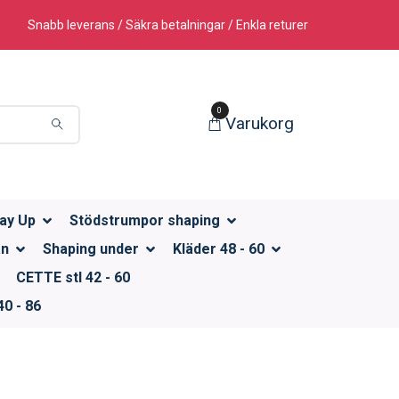
Snabb leverans / Säkra betalningar / Enkla returer
0
Varukorg
ay Up
Stödstrumpor shaping
än
Shaping under
Kläder 48 - 60
CETTE stl 42 - 60
0 - 86