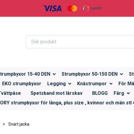
trumpbyxor 15-40 DEN
Strumpbyxor 50-150 DEN
St
EKO strumpbyxor
Legging
Knästrumpor
För M
Tvättpåse
Spetsband mot lårskav
BLOGG
Färg
RY strumpbyxor för långa, plus size , kvinnor och män stl 4
r
Svart jacka