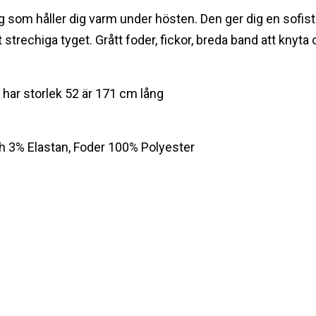
tyg som håller dig varm under hösten. Den ger dig en sofis
strechiga tyget. Grått foder, fickor, breda band att knyt
 har storlek 52 är 171 cm lång
ch 3% Elastan, Foder 100% Polyester