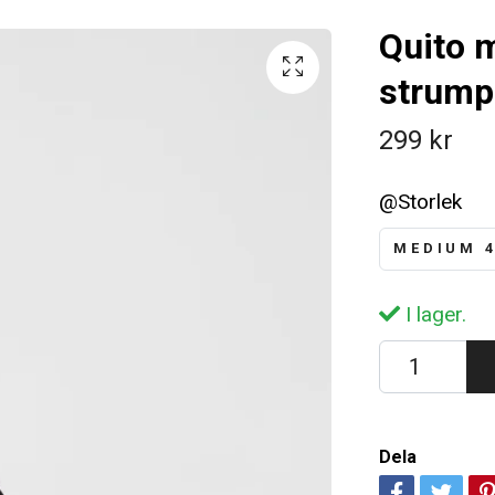
Quito m
strump
299 kr
@Storlek
MEDIUM 4
I lager.
Dela