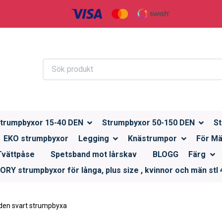
trumpbyxor 15-40 DEN
Strumpbyxor 50-150 DEN
St
EKO strumpbyxor
Legging
Knästrumpor
För M
Tvättpåse
Spetsband mot lårskav
BLOGG
Färg
RY strumpbyxor för långa, plus size , kvinnor och män stl 4
 den svart strumpbyxa