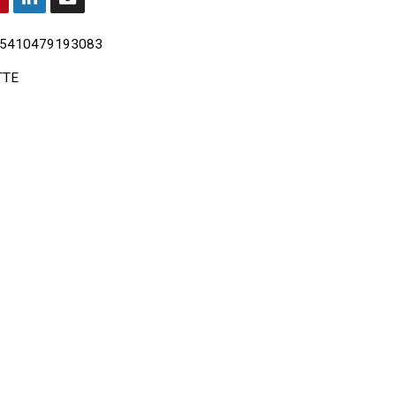
5410479193083
TTE