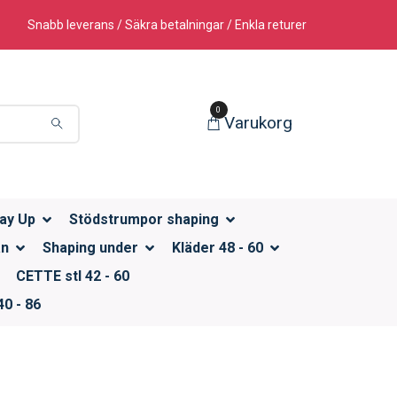
Snabb leverans / Säkra betalningar / Enkla returer
0
Varukorg
ay Up
Stödstrumpor shaping
än
Shaping under
Kläder 48 - 60
CETTE stl 42 - 60
0 - 86