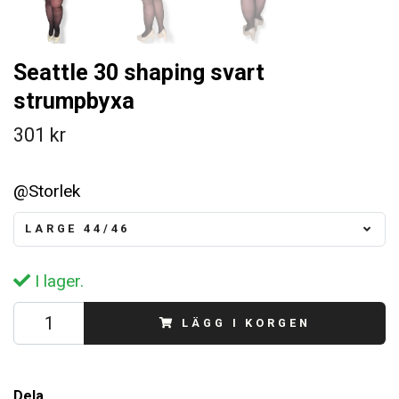
Seattle 30 shaping svart
strumpbyxa
301 kr
@Storlek
LARGE 44/46
I lager.
LÄGG I KORGEN
Dela