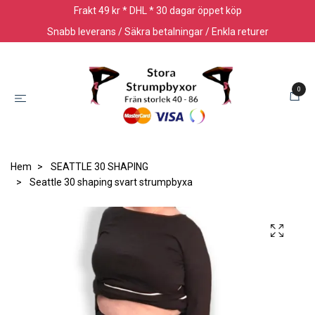
Frakt 49 kr * DHL * 30 dagar öppet köp
Snabb leverans / Säkra betalningar / Enkla returer
0
Hem
SEATTLE 30 SHAPING
Seattle 30 shaping svart strumpbyxa