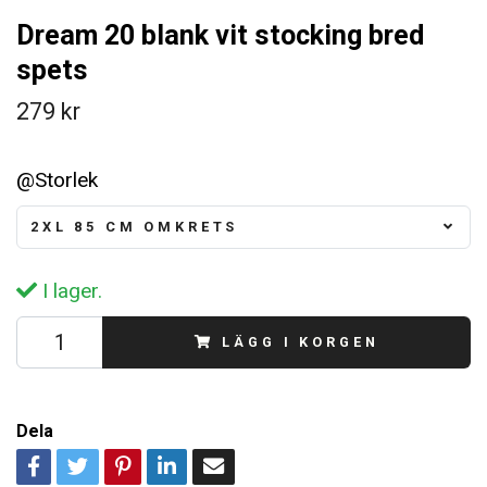
Dream 20 blank vit stocking bred
spets
279 kr
@Storlek
2XL 85 CM OMKRETS
I lager.
LÄGG I KORGEN
Dela