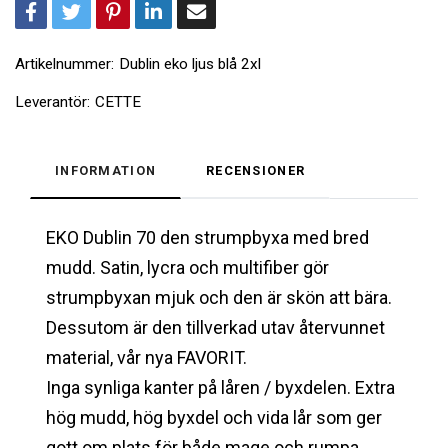
Artikelnummer:
Dublin eko ljus blå 2xl
Leverantör:
CETTE
INFORMATION
RECENSIONER
EKO Dublin 70 den strumpbyxa med bred
mudd. Satin, lycra och multifiber gör
strumpbyxan mjuk och den är skön att bära.
Dessutom är den tillverkad utav återvunnet
material, vår nya FAVORIT.
Inga synliga kanter på låren / byxdelen. Extra
hög mudd, h
ög byxdel och vida lår som ger
gott om plats för både mage och rumpa.