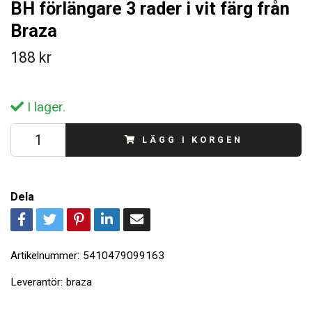
BH förlängare 3 rader i vit färg från
Braza
188 kr
I lager.
LÄGG I KORGEN
Dela
Artikelnummer:
5410479099163
Leverantör:
braza