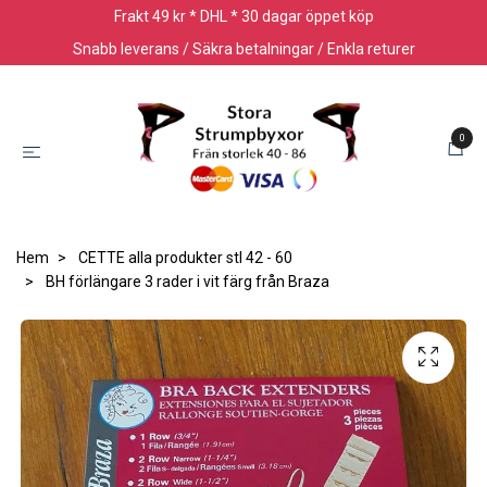
Frakt 49 kr * DHL * 30 dagar öppet köp
Snabb leverans / Säkra betalningar / Enkla returer
0
Hem
CETTE alla produkter stl 42 - 60
BH förlängare 3 rader i vit färg från Braza