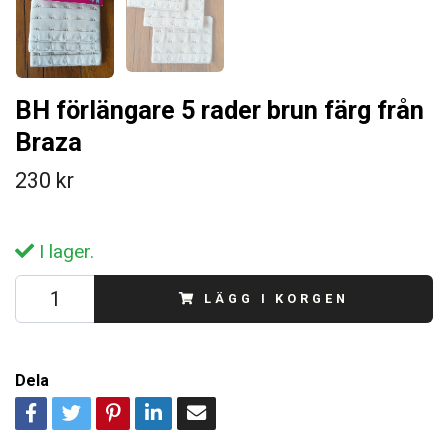
BH förlängare 5 rader brun färg från
Braza
230 kr
I lager.
LÄGG I KORGEN
Dela