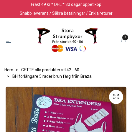
Frakt 49 kr * DHL * 30 dagar öppet köp
Snabb leverans / Säkra betalningar / Enkla returer
0
Hem
CETTE alla produkter stl 42 - 60
BH förlängare 5 rader brun färg från Braza