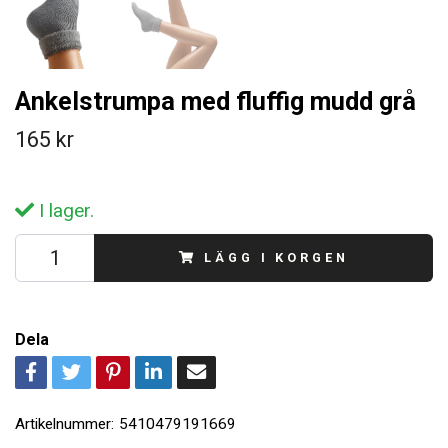
Ankelstrumpa med fluffig mudd grå
165 kr
I lager.
LÄGG I KORGEN
Dela
Artikelnummer:
5410479191669