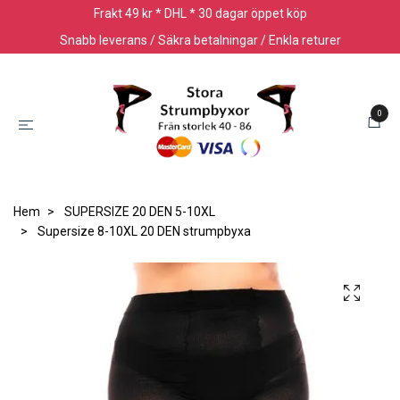
Frakt 49 kr * DHL * 30 dagar öppet köp
Snabb leverans / Säkra betalningar / Enkla returer
0
Hem
SUPERSIZE 20 DEN 5-10XL
Supersize 8-10XL 20 DEN strumpbyxa