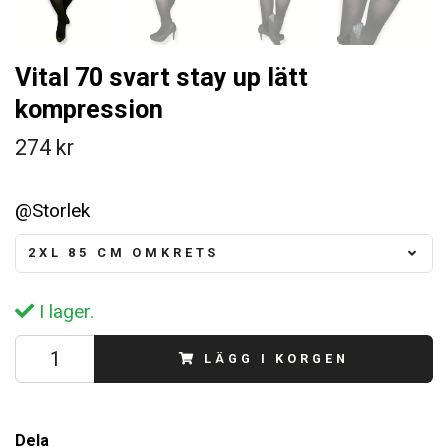
Vital 70 svart stay up lätt
kompression
274 kr
@Storlek
2XL 85 CM OMKRETS
I lager.
LÄGG I KORGEN
Dela