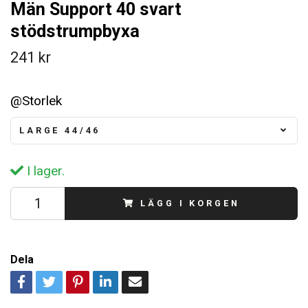
Män Support 40 svart
stödstrumpbyxa
241 kr
@Storlek
LARGE 44/46
I lager.
LÄGG I KORGEN
Dela