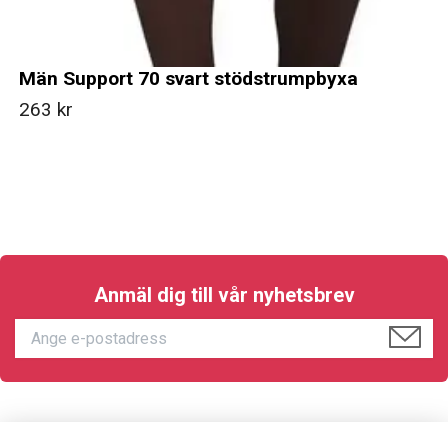
Män Support 70 svart stödstrumpbyxa
263 kr
Anmäl dig till vår nyhetsbrev
KUNDTJÄNST