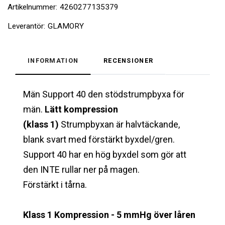
Artikelnummer:
4260277135379
Leverantör:
GLAMORY
INFORMATION
RECENSIONER
Män Support 40 den stödstrumpbyxa för
män.
L
ätt kompression
(klass
1)
Strumpbyxan är halvtäckande,
blank svart med förstärkt byxdel/gren.
Support 40 har en hög byxdel som gör att
den INTE rullar ner på magen.
Förstärkt i tårna.
Klass 1 Kompression - 5 mmHg över låren