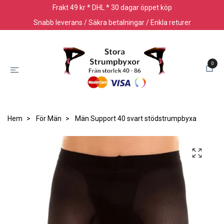
Frakt 49 kr * DHL * 30 dagar öppet köp
Snabb leverans / Säkra betalningar / Enkla returer
0
Hem
För Män
Män Support 40 svart stödstrumpbyxa