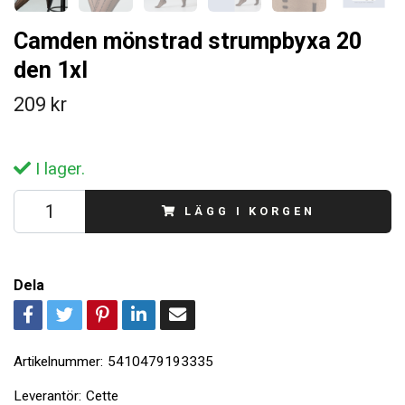
Camden mönstrad strumpbyxa 20
den 1xl
209 kr
I lager.
LÄGG I KORGEN
Dela
Artikelnummer:
5410479193335
Leverantör:
Cette