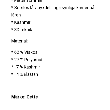
* Platta sömmar
* Sömlös lår/ byxdel. Inga synliga kanter på
låren
* Kashmir
* 3D teknik
Material:
* 62 % Viskos
* 27 % Polyamid
* 7 % Kashmir
* 4 % Elastan
Märke: Cette